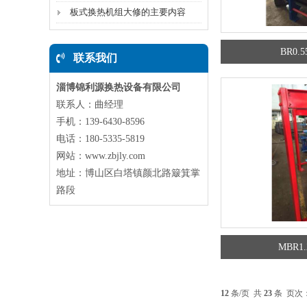
板式换热机组大修的主要内容
BR0
联系我们
淄博锦利源换热设备有限公司
联系人：曲经理
手机：139-6430-8596
电话：180-5335-5819
网站：www.zbjly.com
地址：博山区白塔镇颜北路簸箕掌
路段
MBR
12
条/页 共
23
条 页次